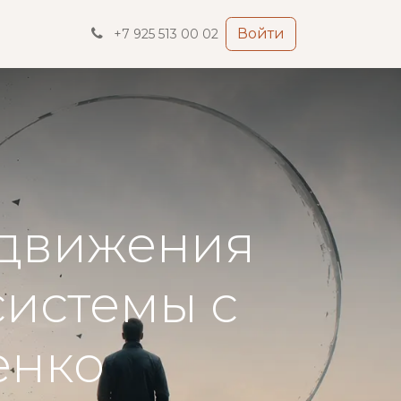
Войти
+7 925 513 00 02
 движения
системы с
енко