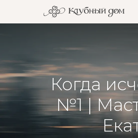
Когда ис
№1 | Мас
Ека