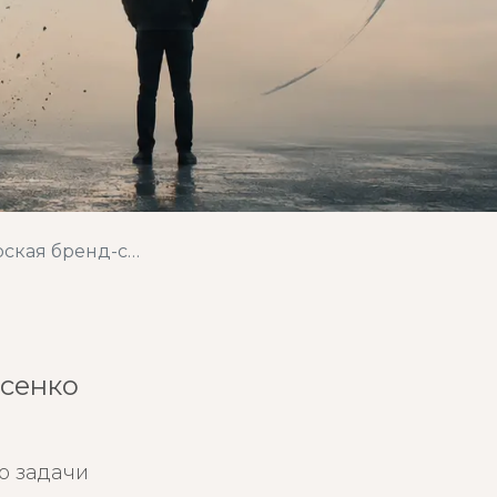
катериной Денисенко
исенко
о задачи