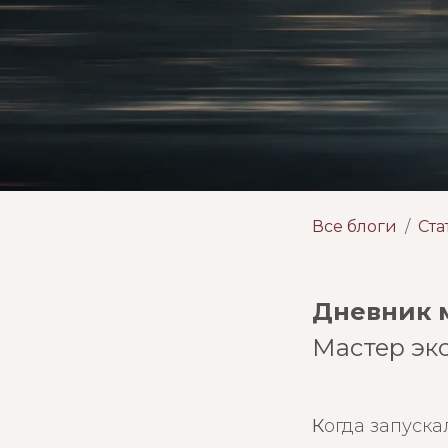
Все блоги
Ста
Дневник м
Мастер эк
К
огда запуска