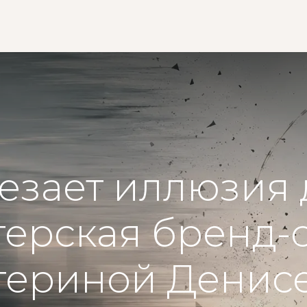
Главная
Экосистема
чезает иллюзия
терская бренд-
териной Денис