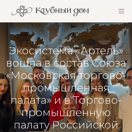
Экосистема «Артель»
вошла в состав Союза
«Московская торгово-
промышленная
палата» и в Торгово-
промышленную
палату Российской